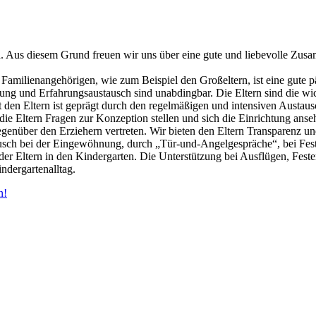
. Aus diesem Grund freuen wir uns über eine gute und liebevolle Zusamm
amilienangehörigen, wie zum Beispiel den Großeltern, ist eine gute p
tlung und Erfahrungsaustausch sind unabdingbar. Die Eltern sind die wi
 den Eltern ist geprägt durch den regelmäßigen und intensiven Austa
die Eltern Fragen zur Konzeption stellen und sich die Einrichtung anse
egenüber den Erziehern vertreten. Wir bieten den Eltern Transparenz u
tausch bei der Eingewöhnung, durch „Tür-und-Angelgespräche“, bei Feste
er Eltern in den Kindergarten. Die Unterstützung bei Ausflügen, Festen
ndergartenalltag.
n!